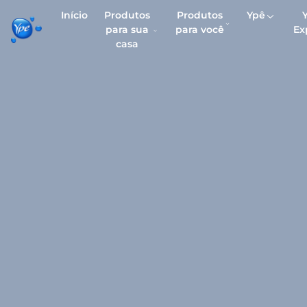
Início
Produtos
Produtos
Ypê
para sua
para você
Ex
casa