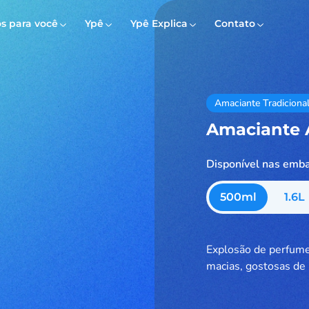
s para você
Ypê
Ypê Explica
Contato
Amaciante Tradiciona
Amaciante 
Disponível nas emb
500
ml
1.6
L
Explosão de perfume
macias, gostosas de