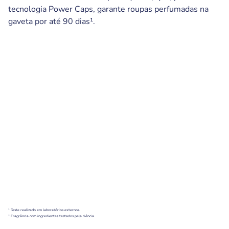
tecnologia Power Caps, garante roupas perfumadas na
gaveta por até 90 dias¹.
¹ Teste realizado em laboratórios externos.
² Fragrância com ingredientes testados pela ciência.