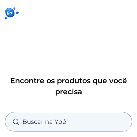
Início
Produtos
Produtos
Ypê
para sua
para você
Ex
casa
Encontre os produtos que você
precisa