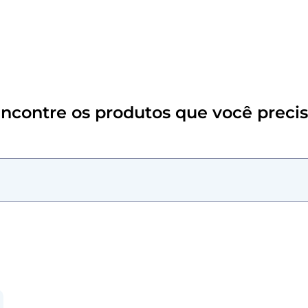
s para você
Ypê
Ypê Explica
Contato
ncontre os produtos que você preci