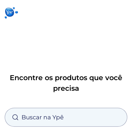
Início
Produtos
Produtos
Ypê
para sua
para você
Ex
casa
Encontre os produtos que você
precisa