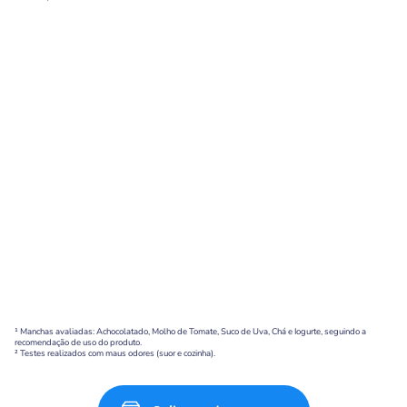
¹ Manchas avaliadas: Achocolatado, Molho de Tomate, Suco de Uva, Chá e Iogurte, seguindo a
recomendação de uso do produto.
² Testes realizados com maus odores (suor e cozinha).