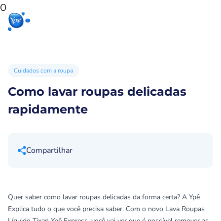
0
Início
Produtos
Produtos
Ypê
para sua
para você
Ex
casa
Cuidados com a roupa
Como lavar roupas delicadas
rapidamente
Compartilhar
Quer saber como lavar roupas delicadas da forma certa? A Ypê
Explica tudo o que você precisa saber. Com o novo Lava Roupas
Líquido Tixan Ypê Express, você vai ver que é possível remover as