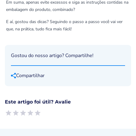
Em suma, apenas evite excessos e siga as instruções contidas na
embalagem do produto, combinado?
E aí, gostou das dicas? Seguindo o passo a passo você vai ver
que, na prática, tudo fica mais fácil!
Gostou do nosso artigo? Compartilhe!
Compartilhar
Este artigo foi útil? Avalie
Empty
1 Star, Useless
2 Stars, Poor
3 Stars, Ok
4 Stars, Good
5 Stars, Excellent