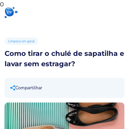
0
Início
Produtos
Produtos
Ypê
para sua
para você
Ex
casa
Limpeza em geral
Como tirar o chulé de sapatilha e
lavar sem estragar?
Compartilhar