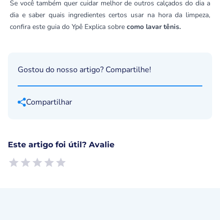
Se você também quer cuidar melhor de outros calçados do dia a
dia e saber quais ingredientes certos usar na hora da limpeza,
confira este guia do Ypê Explica sobre
como lavar tênis
.
Gostou do nosso artigo? Compartilhe!
Compartilhar
Este artigo foi útil? Avalie
Empty
1 Star, Useless
2 Stars, Poor
3 Stars, Ok
4 Stars, Good
5 Stars, Excellent