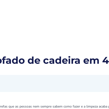
s para você
Ypê
Ypê Explica
Contato
fado de cadeira em 4
arefas que as pessoas nem sempre sabem como fazer e a limpeza acaba 