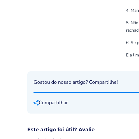
4. Man
5. Não
rachad
6. Se 
E a li
Gostou do nosso artigo? Compartilhe!
Compartilhar
Este artigo foi útil? Avalie