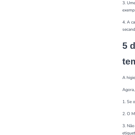
3. Ume
exempl
4. A c
secand
5 
te
A higi
Agora,
1. Se 
2. O M
3. Não
etique