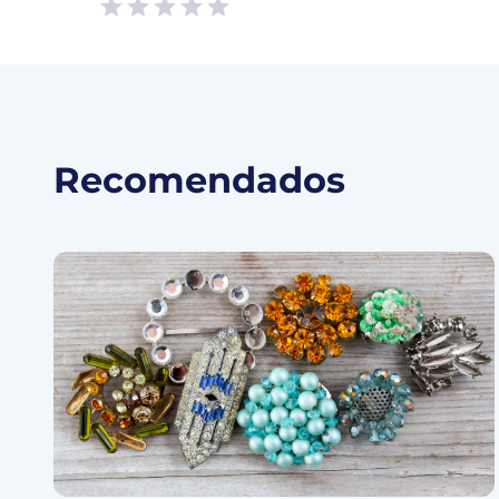
Empty
1 Star, Useless
2 Stars, Poor
3 Stars, Ok
4 Stars, Good
5 Stars, Excellent
Recomendados