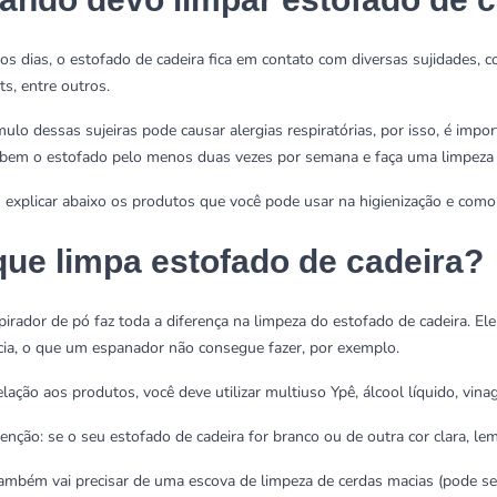
os dias, o estofado de cadeira fica em contato com diversas sujidades, 
ts, entre outros.
ulo dessas sujeiras pode causar
alergias respiratórias
, por isso, é impo
 bem o estofado pelo menos duas vezes por semana e faça uma limpeza 
explicar abaixo os produtos que você pode usar na higienização e como 
que limpa estofado de cadeira?
irador de pó faz toda a diferença na limpeza do estofado de cadeira. El
ncia, o que um espanador não consegue fazer, por exemplo.
lação aos produtos, você deve utilizar
multiuso Ypê
, álcool líquido,
vina
enção: se o seu estofado de cadeira for branco ou de outra cor clara, lemb
ambém vai precisar de uma escova de limpeza de cerdas macias (pode s