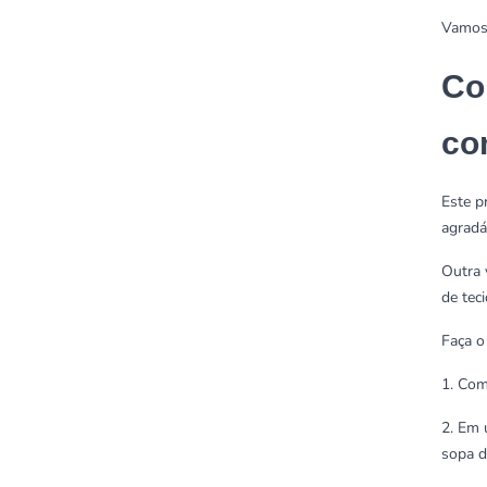
Vamos 
Co
co
Este p
agradá
Outra 
de tec
Faça o
1. Com
2. Em 
sopa d