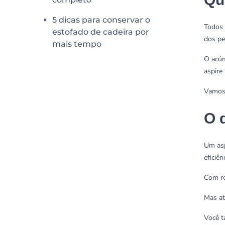
5 dicas para conservar o
Todos 
estofado de cadeira por
dos pe
mais tempo
O acúm
aspire
Vamos 
O 
Um asp
eficiê
Com re
Mas at
Você t