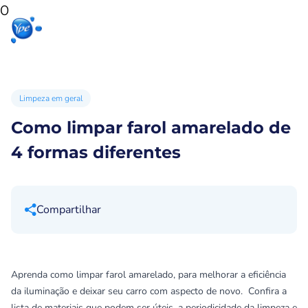
0
Início
Produtos
Produtos
Ypê
para sua
para você
Ex
casa
Limpeza em geral
Como limpar farol amarelado de
4 formas diferentes
Compartilhar
Aprenda como limpar farol amarelado, para melhorar a eficiência
da iluminação e deixar seu carro com aspecto de novo. Confira a
lista de materiais que podem ser úteis, a periodicidade da limpeza e