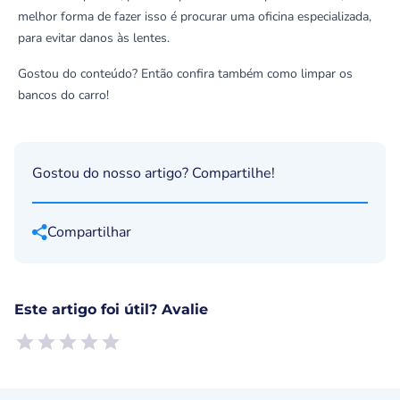
melhor forma de fazer isso é procurar uma oficina especializada,
para evitar danos às lentes.
Gostou do conteúdo? Então confira também
como limpar os
bancos do carro
!
Gostou do nosso artigo? Compartilhe!
Compartilhar
Este artigo foi útil? Avalie
Empty
1 Star, Useless
2 Stars, Poor
3 Stars, Ok
4 Stars, Good
5 Stars, Excellent