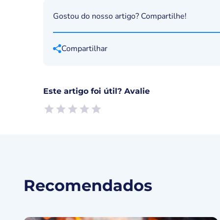
Gostou do nosso artigo? Compartilhe!
Compartilhar
Este artigo foi útil? Avalie
Empty
1 Star, Useless
2 Stars, Poor
3 Stars, Ok
4 Stars, Good
5 Stars, Excellent
Recomendados