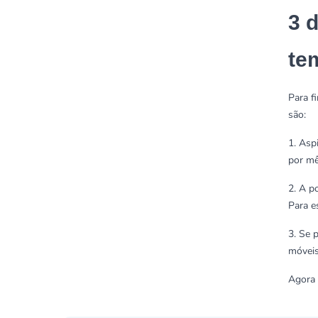
3 
te
Para f
são:
1. Asp
por mê
2. A p
Para e
3. Se 
móveis
Agora 