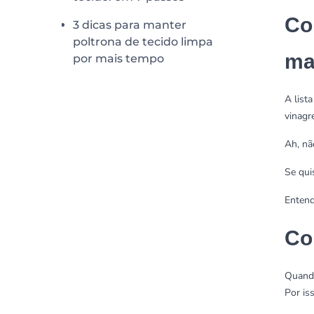
Co
3 dicas para manter
poltrona de tecido limpa
ma
por mais tempo
A list
vinagr
Ah, nã
Se qui
Entend
Co
Quando
Por is