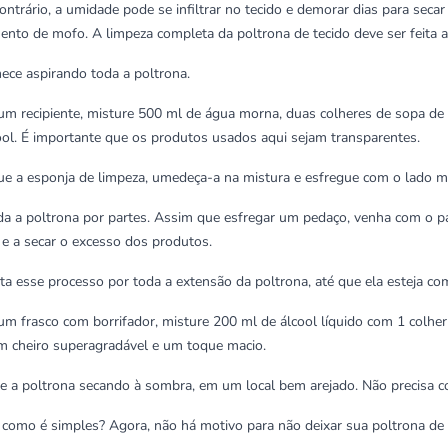
ontrário, a umidade pode se infiltrar no tecido e demorar dias para secar
mento de
mofo
. A limpeza completa da poltrona de tecido deve ser feita 
ece aspirando toda a poltrona.
um recipiente, misture 500 ml de água morna, duas colheres de sopa de 
ool. É importante que os produtos usados aqui sejam transparentes.
ue a esponja de limpeza, umedeça-a na mistura e esfregue com o lado 
ida a poltrona por partes. Assim que esfregar um pedaço, venha com o p
a e a secar o excesso dos produtos.
ita esse processo por toda a extensão da poltrona, até que ela esteja c
um frasco com borrifador, misture 200 ml de álcool líquido com 1 colher 
 cheiro superagradável e um toque macio.
xe a poltrona secando à sombra, em um local bem arejado. Não precisa co
 como é simples? Agora, não há motivo para não deixar sua poltrona de 