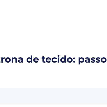
s para você
Ypê
Ypê Explica
Contato
rona de tecido: passo