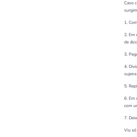
Caso c
surgi
1. Com
2. Em 
de álc
3. Peg
4. Div
sujeir
5. Rep
6. Em 
com um
7. Dei
Viu só