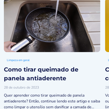
Limpeza em geral
Como tirar queimado de
C
panela antiaderente
c
28 de outubro de 2023
28
Quer aprender como tirar queimado de panela
Vo
antiaderente? Então, continue lendo este artigo e saiba
ou
como limpar o utensílio sem danificar a camada de
li