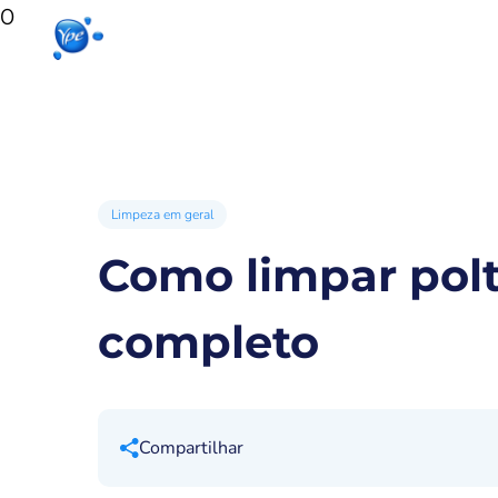
0
Início
Produtos para sua casa
Produto
Limpeza em geral
Como limpar polt
completo
Compartilhar