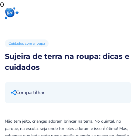
0
Início
Produtos
Produtos
Ypê
para sua
para você
Ex
casa
Cuidados com a roupa
Sujeira de terra na roupa: dicas e
cuidados
Compartilhar
Não tem jeito, crianças adoram brincar na terra. No quintal, no
parque, na escola, seja onde for, eles adoram e isso é ótimo! Mas,
sabemos que bate certa preocupação quando se pensa no desafio