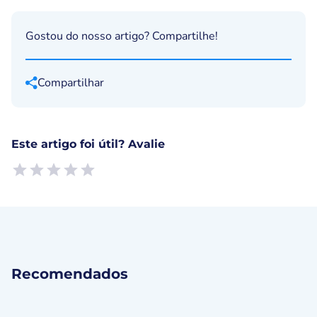
Gostou do nosso artigo? Compartilhe!
Compartilhar
Este artigo foi útil? Avalie
Empty
1 Star, Useless
2 Stars, Poor
3 Stars, Ok
4 Stars, Good
5 Stars, Excellent
Recomendados