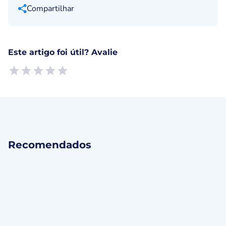
Compartilhar
Este artigo foi útil? Avalie
Empty
1 Star, Useless
2 Stars, Poor
3 Stars, Ok
4 Stars, Good
5 Stars, Excellent
Recomendados