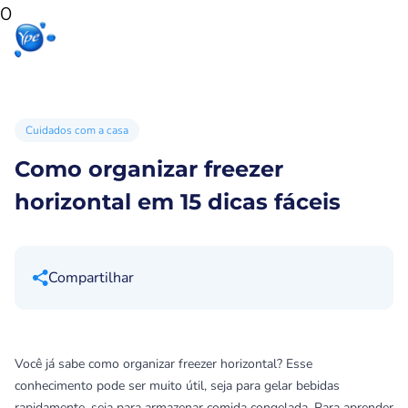
0
Início
Produtos
Produtos
Ypê
para sua
para você
Ex
casa
Cuidados com a casa
Como organizar freezer
horizontal em 15 dicas fáceis
Compartilhar
Você já sabe como organizar freezer horizontal? Esse
conhecimento pode ser muito útil, seja para gelar bebidas
rapidamente, seja para armazenar comida congelada. Para aprender