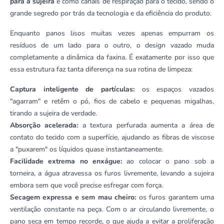
para a sujeira
e como canais de respiração para o tecido, sendo o
grande segredo por trás da tecnologia e da eficiência do produto.
Enquanto panos lisos muitas vezes apenas empurram os
resíduos de um lado para o outro, o design vazado muda
completamente a dinâmica da faxina. É exatamente por isso que
essa estrutura faz tanta diferença na sua rotina de limpeza:
Captura inteligente de partículas:
os espaços vazados
"agarram" e retêm o pó, fios de cabelo e pequenas migalhas,
tirando a sujeira de verdade.
Absorção acelerada:
a textura perfurada aumenta a área de
contato do tecido com a superfície, ajudando as fibras de viscose
a "puxarem" os líquidos quase instantaneamente.
Facilidade extrema no enxágue:
ao colocar o pano sob a
torneira, a água atravessa os furos livremente, levando a sujeira
embora sem que você precise esfregar com força.
Secagem expressa e sem mau cheiro:
os furos garantem uma
ventilação constante na peça. Com o ar circulando livremente, o
pano seca em tempo recorde, o que ajuda a evitar a proliferação