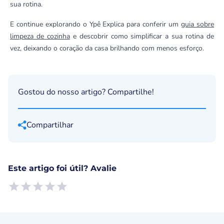
sua rotina.
E continue explorando o Ypê Explica para conferir um
guia sobre
limpeza de cozinha
e descobrir como simplificar a sua rotina de
vez, deixando o coração da casa brilhando com menos esforço.
Gostou do nosso artigo? Compartilhe!
Compartilhar
Este artigo foi útil? Avalie
Empty
1 Star, Useless
2 Stars, Poor
3 Stars, Ok
4 Stars, Good
5 Stars, Excellent