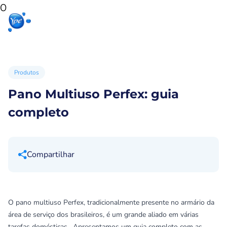
0
Início
Produtos
Produtos
Ypê
para sua
para você
Ex
casa
Produtos
Pano Multiuso Perfex: guia
completo
Compartilhar
O pano multiuso Perfex, tradicionalmente presente no armário da
área de serviço dos brasileiros, é um grande aliado em várias
tarefas domésticas. Apresentamos um guia completo com as