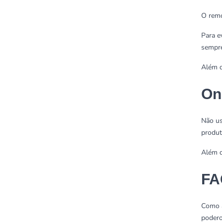
O remo
Para e
sempre
Além d
On
Não us
produt
Além d
FA
Como a
podero