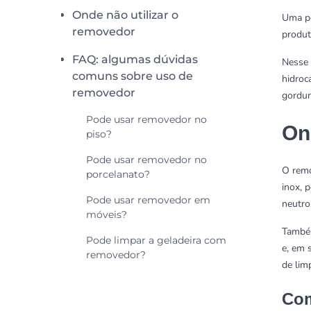
Onde não utilizar o
Uma pe
removedor
produt
FAQ: algumas dúvidas
Nesse 
comuns sobre uso de
hidroc
removedor
gordur
Pode usar removedor no
On
piso?
Pode usar removedor no
O remo
porcelanato?
inox, 
Pode usar removedor em
neutro
móveis?
Também
Pode limpar a geladeira com
e, em 
removedor?
de lim
Com