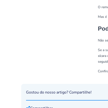
O remo
Mas é 
Pod
Não se
Se a s
xícara
seguid
Confir
Gostou do nosso artigo? Compartilhe!