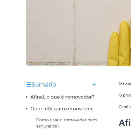
O remo
Sumário
O prod
Afinal, o que é removedor?
Confir
Onde utilizar o removedor
Como usar o removedor com
Af
segurança?