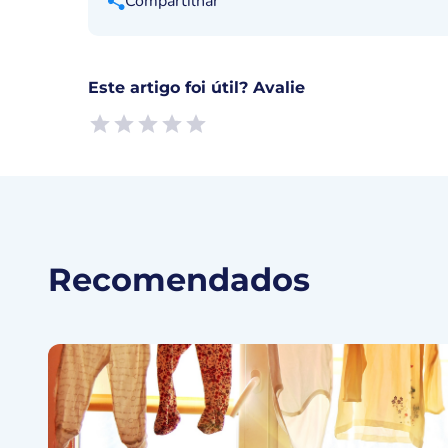
Compartilhar
Este artigo foi útil? Avalie
Empty
1 Star, Useless
2 Stars, Poor
3 Stars, Ok
4 Stars, Good
5 Stars, Excellent
Recomendados