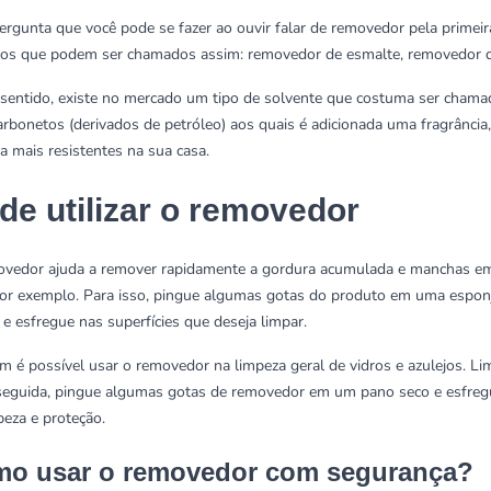
rgunta que você pode se fazer ao ouvir falar de removedor pela primeira
os que podem ser chamados assim: removedor de esmalte, removedor de 
sentido, existe no mercado um tipo de solvente que costuma ser chama
arbonetos (derivados de petróleo) aos quais é adicionada uma fragrânci
a mais resistentes na sua casa.
de utilizar o removedor
vedor ajuda a remover rapidamente a gordura acumulada e manchas em e
por exemplo. Para isso, pingue algumas gotas do produto em uma espon
 e esfregue nas superfícies que deseja limpar.
 é possível usar o removedor na
limpeza geral de vidros
e azulejos. L
seguida, pingue algumas gotas de removedor em um pano seco e esfregu
peza e proteção.
o usar o removedor com segurança?