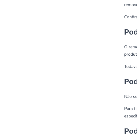
remove
Confir
Pod
O remo
produt
Todavi
Pod
Não se
Para t
especí
Pod