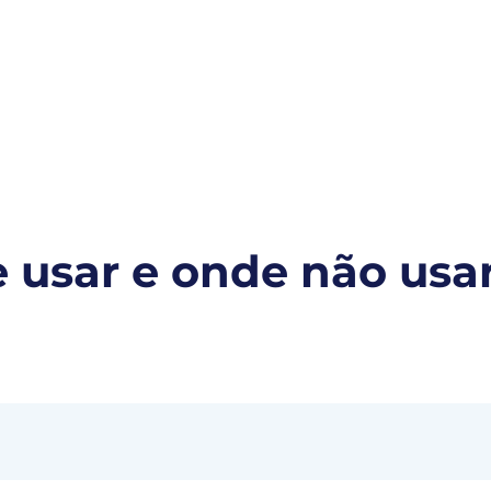
s para você
Ypê
Ypê Explica
Contato
usar e onde não usar