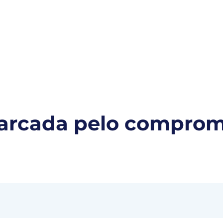
s para você
Ypê
Ypê Explica
Contato
marcada pelo comprom