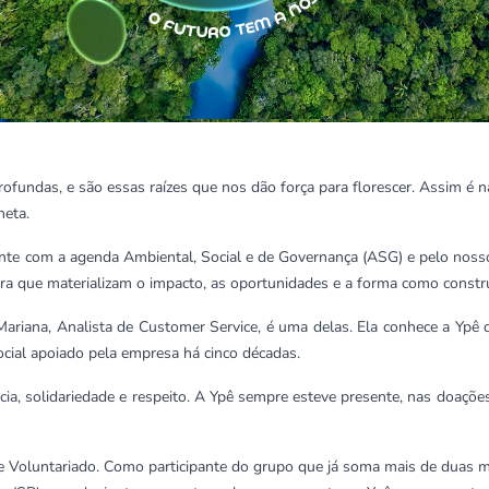
rofundas, e são essas raízes que nos dão força para florescer. Assim é 
neta.
te com a agenda Ambiental, Social e de Governança (ASG) e pelo nosso
ira que materializam o impacto, as oportunidades e a forma como cons
Mariana,
Analista de Customer Service
, é uma delas. Ela conhece a Ypê
social apoiado pela empresa há cinco décadas.
ia, solidariedade e respeito. A Ypê sempre esteve presente, nas doações
e Voluntariado. Como participante do grupo que já soma mais de duas mil