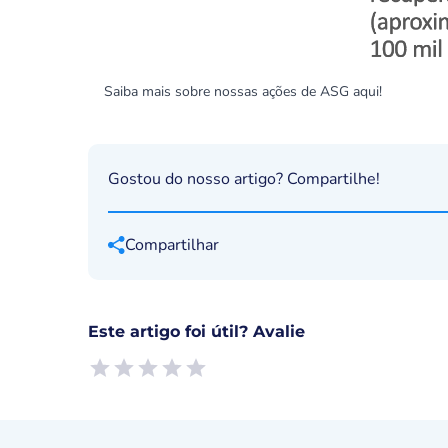
Saiba mais sobre nossas ações de ASG
aqui
!
Gostou do nosso artigo? Compartilhe!
Compartilhar
Este artigo foi útil? Avalie
Empty
1 Star, Useless
2 Stars, Poor
3 Stars, Ok
4 Stars, Good
5 Stars, Excellent