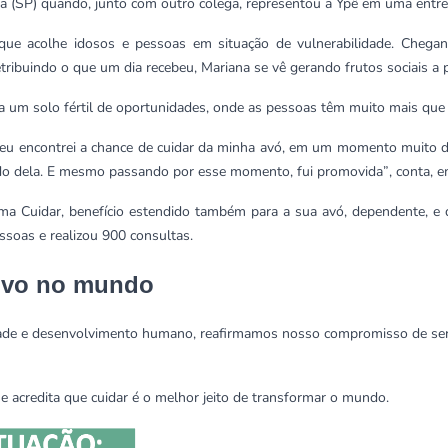
da (SP) quando, junto com outro colega, representou a Ypê em uma entr
 que acolhe idosos e pessoas em situação de vulnerabilidade. Chegan
tribuindo o que um dia recebeu, Mariana se vê gerando frutos sociais a 
nta um solo fértil de oportunidades, onde as pessoas têm muito mais q
 eu encontrei a chance de cuidar da minha avó, em um momento muito d
ado dela. E mesmo passando por esse momento, fui promovida”
, conta, 
ma Cuidar, benefício estendido também para a sua avó, dependente, 
soas e realizou 900 consultas.
ivo no mundo
de e desenvolvimento humano, reafirmamos nosso compromisso de ser p
e acredita que cuidar é o melhor jeito de transformar o mundo.