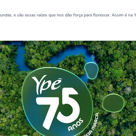
fundas, e são essas raízes que nos dão força para florescer. Assim é na 