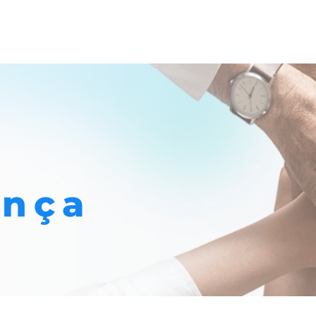
s para você
Ypê
Ypê Explica
Contato
ança