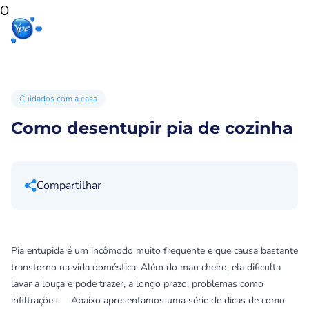
0
Início
Produtos
Produtos
Ypê
para sua
para você
Ex
casa
Cuidados com a casa
Como desentupir pia de cozinha
Compartilhar
Pia entupida é um incômodo muito frequente e que causa bastante
transtorno na vida doméstica. Além do mau cheiro, ela dificulta
lavar a louça e pode trazer, a longo prazo, problemas como
infiltrações. Abaixo apresentamos uma série de dicas de como