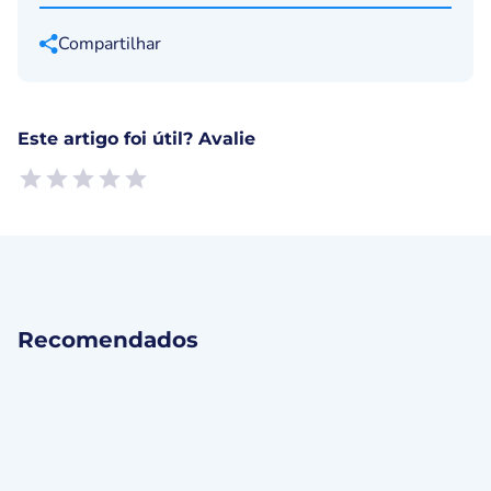
Compartilhar
Este artigo foi útil? Avalie
Empty
1 Star, Useless
2 Stars, Poor
3 Stars, Ok
4 Stars, Good
5 Stars, Excellent
Recomendados