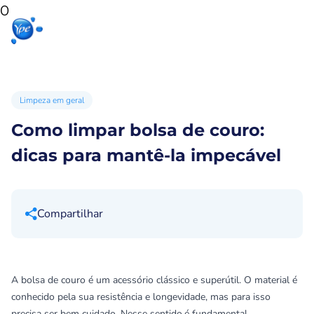
0
Início
Produtos
Produtos
Ypê
para sua
para você
Ex
casa
Limpeza em geral
Como limpar bolsa de couro:
dicas para mantê-la impecável
Compartilhar
A bolsa de couro é um acessório clássico e superútil. O material é
conhecido pela sua resistência e longevidade, mas para isso
precisa ser bem cuidado. Nesse sentido,é fundamental