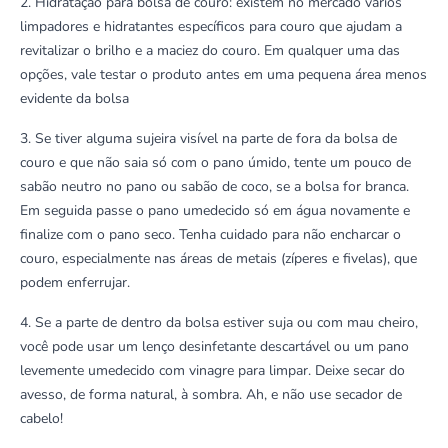
2. Hidratação para bolsa de couro: existem no mercado vários
limpadores e hidratantes específicos para couro que ajudam a
revitalizar o brilho e a maciez do couro. Em qualquer uma das
opções, vale testar o produto antes em uma pequena área menos
evidente da bolsa
3. Se tiver alguma sujeira visível na parte de fora da bolsa de
couro e que não saia só com o pano úmido, tente um pouco de
sabão neutro
no pano ou sabão de coco, se a bolsa for branca.
Em seguida passe o pano umedecido só em água novamente e
finalize com o pano seco. Tenha cuidado para não encharcar o
couro, especialmente nas áreas de metais (zíperes e fivelas), que
podem enferrujar.
4. Se a parte de dentro da bolsa estiver suja ou com mau cheiro,
você pode usar um
lenço desinfetante descartável
ou um pano
levemente umedecido com vinagre para limpar. Deixe secar do
avesso, de forma natural, à sombra. Ah, e não use secador de
cabelo!