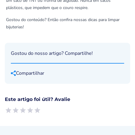
um saco de TNT ou fronha de algodão. Nunca em sacos
plásticos, que impedem que o couro respire.
Gostou do conteúdo? Então confira nossas
dicas para limpar
bijuterias
!
Gostou do nosso artigo? Compartilhe!
Compartilhar
Este artigo foi útil? Avalie
Empty
1 Star, Useless
2 Stars, Poor
3 Stars, Ok
4 Stars, Good
5 Stars, Excellent