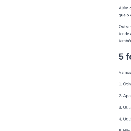
Além d
que o 
Outra 
tende 
também
5 
Vamos 
1. Oti
2. Apo
3. Util
4. Uti
5. Não