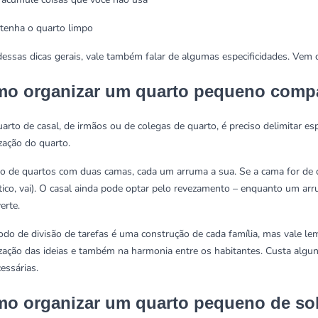
tenha o quarto limpo
essas dicas gerais, vale também falar de algumas especificidades. Vem 
o organizar um quarto pequeno compa
uarto de casal, de irmãos ou de colegas de quarto, é preciso delimitar esp
zação do quarto.
o de quartos com duas camas, cada um arruma a sua. Se a cama for de cas
ico, vai). O casal ainda pode optar pelo revezamento – enquanto um arr
verte.
do de divisão de tarefas é uma construção de cada família, mas vale le
zação das ideias e também na harmonia entre os habitantes. Custa algu
essárias.
o organizar um quarto pequeno de sol