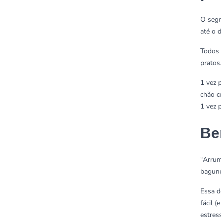
O segr
até o 
Todos 
pratos
1 vez 
chão 
1 vez 
Be
“Arrum
bagun
Essa d
fácil 
estres