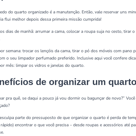
edo do quarto organizado é a manutenção. Então, vale reservar uns min
dia flui melhor depois dessa primeira missão cumprida!
os dias de manhã: arrumar a cama, colocar a roupa suja no cesto, tirar 
.
por semana: trocar os lençóis da cama, tirar o pó dos móveis com
pano p
com o seu
limpador perfumado
preferido. Inclusive aqui você confere
dic
por mês:
limpar os vidros
e janelas do quarto.
nefícios de organizar um quart
ar pra quê, se daqui a pouco já vou dormir ou bagunçar de novo?” Você já
çado?
esculpa parte do pressuposto de que organizar o quarto é perda de tem
(e rápido) encontrar o que você precisa – desde roupas e acessórios até 
se.