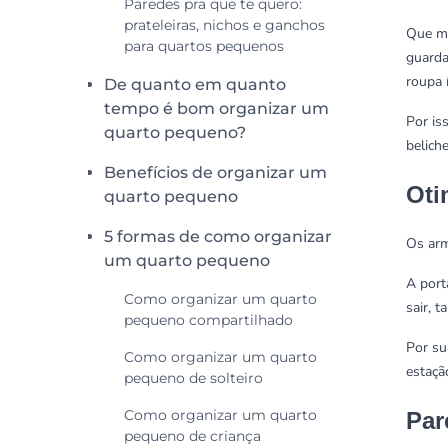
Paredes pra que te quero:
prateleiras, nichos e ganchos
Que mó
para quartos pequenos
guarda
roupa 
De quanto em quanto
tempo é bom organizar um
Por is
quarto pequeno?
belich
Benefícios de organizar um
Oti
quarto pequeno
5 formas de como organizar
Os arm
um quarto pequeno
A port
Como organizar um quarto
sair, 
pequeno compartilhado
Por su
Como organizar um quarto
estaçã
pequeno de solteiro
Como organizar um quarto
Par
pequeno de criança