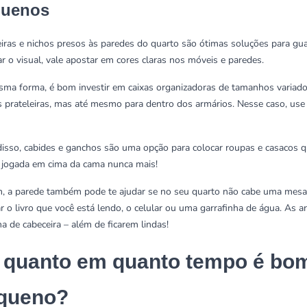
quenos
eiras e nichos presos às paredes do quarto são ótimas soluções para gua
ar o visual, vale apostar em cores claras nos móveis e paredes.
ma forma, é bom investir em caixas organizadoras de tamanhos varia
s prateleiras, mas até mesmo para dentro dos armários. Nesse caso, use
isso, cabides e ganchos são uma opção para colocar roupas e casacos 
jogada em cima da cama nunca mais!
m, a parede também pode te ajudar se no seu quarto não cabe uma mesa 
r o livro que você está lendo, o celular ou uma garrafinha de água. As 
a de cabeceira – além de ficarem lindas!
 quanto em quanto tempo é bom
queno?