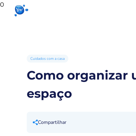
0
Início
Produtos para sua casa
Produto
Cuidados com a casa
Como organizar u
espaço
Compartilhar