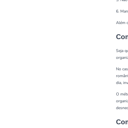
6. Man
Além d
Com
Seja q
organi
No cas
românt
dia, in
O méto
organi
desnec
Com