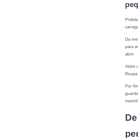
pe
Pratel
carreg
Da mes
para a
abrir.
Além d
Roupa 
Por fi
guarda
mesinh
De
pe