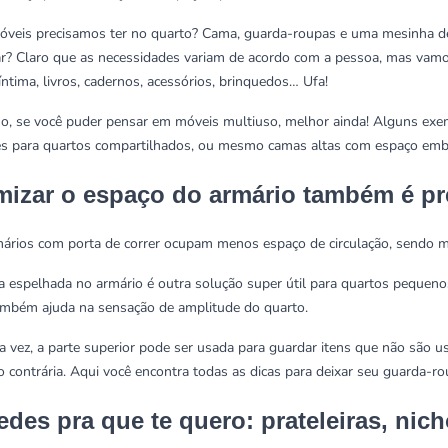
veis precisamos ter no quarto? Cama, guarda-roupas e uma mesinha de
r? Claro que as necessidades variam de acordo com a pessoa, mas vamos
íntima, livros, cadernos, acessórios, brinquedos… Ufa!
so, se você puder pensar em móveis multiuso, melhor ainda! Alguns exe
es para quartos compartilhados, ou mesmo camas altas com espaço embai
mizar o espaço do armário também é pr
ários com porta de correr ocupam menos espaço de circulação, sendo 
a espelhada no armário é outra solução super útil para quartos pequenos
também ajuda na sensação de amplitude do quarto.
a vez, a parte superior pode ser usada para guardar itens que não são 
o contrária.
Aqui você encontra todas as dicas para deixar seu guarda-r
edes pra que te quero: prateleiras, nic