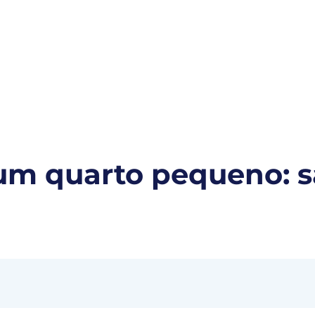
s para você
Ypê
Ypê Explica
Contato
m quarto pequeno: sa