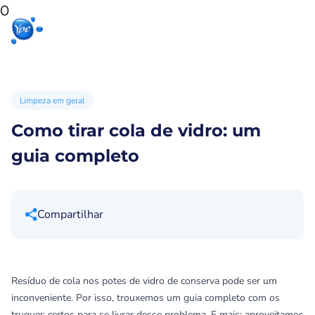
0
Início
Produtos
Produtos
Ypê
para sua
para você
Ex
casa
Limpeza em geral
Como tirar cola de vidro: um
guia completo
Compartilhar
Resíduo de cola nos potes de vidro de conserva pode ser um
inconveniente. Por isso, trouxemos um guia completo com os
truques certos para se livrar desse problema. E mais: aproveitamos