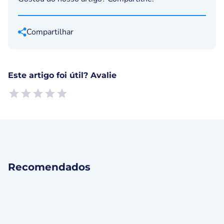
Compartilhar
Este artigo foi útil? Avalie
Empty
1 Star, Useless
2 Stars, Poor
3 Stars, Ok
4 Stars, Good
5 Stars, Excellent
Recomendados