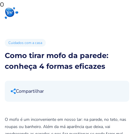
0
Início
Produtos
Produtos
Ypê
para sua
para você
Ex
casa
Cuidados com a casa
Como tirar mofo da parede:
conheça 4 formas eficazes
Compartilhar
O mofo é um inconveniente em nosso lar: na parede, no teto, nas
roupas ou banheiro. Além da má aparência que deixa, vai
apodrecendo as paredes e nos faz questionar se pode fazer mal