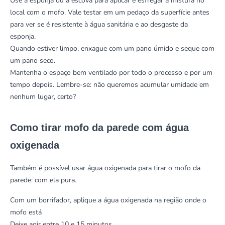
Use a esponja ou a escova para aplicar e esfregar a mistura no
local com o mofo. Vale testar em um pedaço da superfície antes
para ver se é resistente à água sanitária e ao desgaste da
esponja.
Quando estiver limpo, enxague com um pano úmido e seque com
um pano seco.
Mantenha o espaço bem ventilado por todo o processo e por um
tempo depois. Lembre-se: não queremos acumular umidade em
nenhum lugar, certo?
Como tirar mofo da parede com água
oxigenada
Também é possível usar água oxigenada para tirar o mofo da
parede: com ela pura.
Com um borrifador, aplique a água oxigenada na região onde o
mofo está
Deixe agir entre 10 e 15 minutos