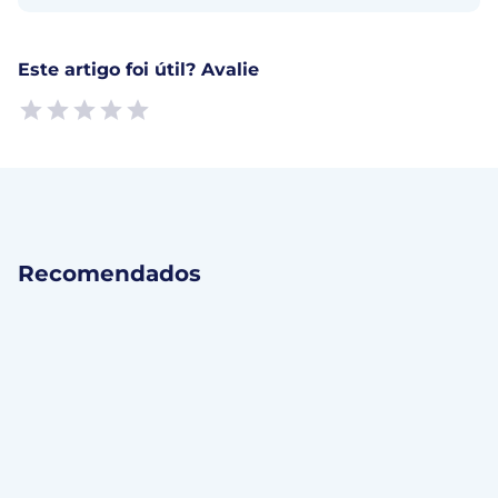
Este artigo foi útil? Avalie
Empty
1 Star, Useless
2 Stars, Poor
3 Stars, Ok
4 Stars, Good
5 Stars, Excellent
Recomendados